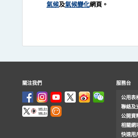
氣候
及
氣候變化
網頁。
關注我們
服務台
公用表
聯絡及
M5.0+
M6.0+
公開資
相關網
快速用